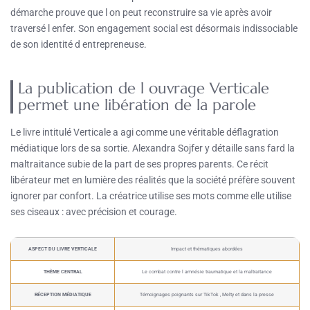
démarche prouve que l on peut reconstruire sa vie après avoir
traversé l enfer. Son engagement social est désormais indissociable
de son identité d entrepreneuse.
La publication de l ouvrage Verticale
permet une libération de la parole
Le livre intitulé Verticale a agi comme une véritable déflagration
médiatique lors de sa sortie. Alexandra Sojfer y détaille sans fard la
maltraitance subie de la part de ses propres parents. Ce récit
libérateur met en lumière des réalités que la société préfère souvent
ignorer par confort. La créatrice utilise ses mots comme elle utilise
ses ciseaux : avec précision et courage.
ASPECT DU LIVRE VERTICALE
Impact et thématiques abordées
THÈME CENTRAL
Le combat contre l amnésie traumatique et la maltraitance
RÉCEPTION MÉDIATIQUE
Témoignages poignants sur TikTok , Melty et dans la presse