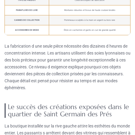
TYPE DE PRODUIT
Caractéristiques de fabrication
PARAPLUIES DE LUXE
Montures robustes et tissus de haute couture brodés
CANNES DE COLLECTION
Pommeaux sculptés à la main en argent ou bois rare
ACCESSOIRES DE MODE
Étole en cachemire et gants en cuir de grande qualité
La fabrication d une seule pièce nécessite des dizaines d heures de
concentration intense. Les artisans utilisent des soies lyonnaises ou
des bois précieux pour garantir une longévité exceptionnelle à ces
accessoires. Ce niveau d exigence explique pourquoi ces objets
deviennent des pièces de collection prisées par les connaisseurs.
Chaque détail est pensé pour résister au temps et aux modes
éphémères.
Le succès des créations exposées dans le
quartier de Saint Germain des Prés
La boutique installée sur la rive gauche attire les esthètes du monde
entier. Les passants s arrêtent devant des vitrines qui ressemblent à