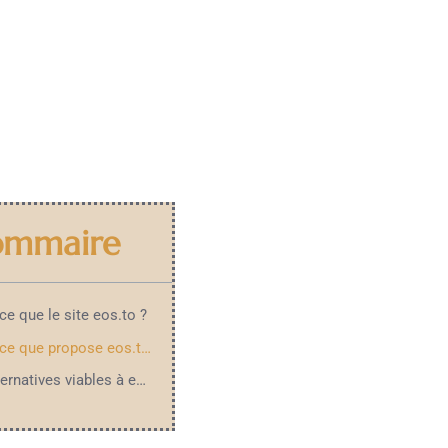
ommaire
ce que le site eos.to ?
Qu’est-ce que propose eos.to de plus que les autres sites ?
Des alternatives viables à eos.to ?