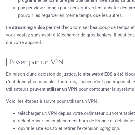
programme pendant une période déterminée après sa diffus
pay-per-view : conçu pour ceux qui veulent acheter des p
pouvoir les regarder en même temps que les autres.
Le
streaming vidéo
permet d’économiser beaucoup de temps et d
vous voulez sans avoir à télécharger de gros fichiers. Il peut ég
sur votre appareil.
Passer par un VPN
En raison d’une décision de justice, le
site web d’EOS
a été bloqu
n’est donc plus possible. Toutefois, l’accès n’est pas impossibl
utilisateurs peuvent
utiliser un VPN
pour contourner le système 
Voici les étapes à suivre pour utiliser un VPN :
télécharger un VPN depuis votre ordinateur ou votre tablet
sélectionner un emplacement hors de France et définissez l
ouvrir le site eos.to et retirer l’extension
oging php
.