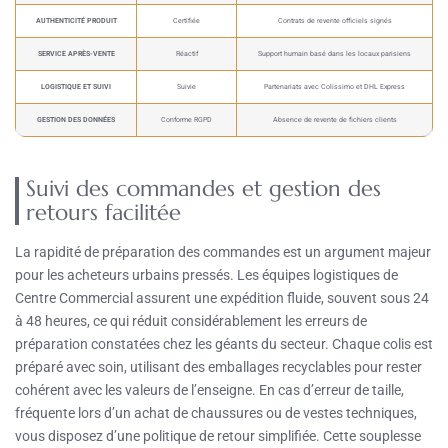
AUTHENTICITÉ PRODUIT
Certifiée
Contrats de revente officiels signés
SERVICE APRÈS-VENTE
Réactif
Support humain basé dans les locaux parisiens
LOGISTIQUE ET SUIVI
Suivie
Partenariats avec Colissimo et DHL Express
GESTION DES DONNÉES
Conforme RGPD
Absence de revente de fichiers clients
Suivi des commandes et gestion des
retours facilitée
La rapidité de préparation des commandes est un argument majeur
pour les acheteurs urbains pressés. Les équipes logistiques de
Centre Commercial assurent une expédition fluide, souvent sous 24
à 48 heures, ce qui réduit considérablement les erreurs de
préparation constatées chez les géants du secteur. Chaque colis est
préparé avec soin, utilisant des emballages recyclables pour rester
cohérent avec les valeurs de l’enseigne. En cas d’erreur de taille,
fréquente lors d’un achat de chaussures ou de vestes techniques,
vous disposez d’une politique de retour simplifiée. Cette souplesse