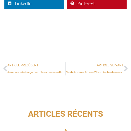
LinkedIn
Pinterest
ARTICLE PRÉCÉDENT
ARTICLE SUIVANT
Annuaire telechargement : les adresses officielles pour sécuriser vos accès en 2025
Mode homme 40 ans 2025 : les tendances incontournables pour rester moderne
ARTICLES RÉCENTS