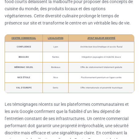
food courts délaissent la malbouffe pour proposer des concepts de
cuisine du monde, des produits locaux et des options
végétariennes. Cette diversité culinaire prolonge le temps de
présence sur site et transforme le centre en un véritable lieu de vie.
CENTRE COMMERCIAL
LOCALISATION
ATOUT MAJEUR IDENTIFIÉ
CONFLUENCE
Lyon
Architecture bioclimatique et accès fluvial
BEAULIEU
Nantes
Intégration paysagère et mobilité douce
MÉRIGNAC SOLEIL
Bordeaux
Offre de stationnement totalement gratuite
NICE ÉTOILE
Nice
Positionnement premium en hyper-centre
VAL D’EUROPE
Serris
Offre internationale et proximité touristique
Les témoignages récents sur les plateformes communautaires et
les avis Google confirment que la fiabilité d’un lieu dépend de
l’entretien constant de ses infrastructures. Un centre commercial
performant doit garantir une propreté irréprochable, une sécurité
discrète mais efficace et une signalétique claire. En combinant la