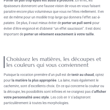
Porter un pull trop épais est aussi à proscrire.
En effet, les
épaisseurs donneront une fausse vision de vous en vous faisant
paraitre encore plus volumineux que vous ne l’êtes réellement. Il en
est de même pour un modèle trop large qui donnera l’effet
sac-à-
patates
. De plus, il vaut mieux éviter de
porter un pull serré
pour
éviter d’être engoncé et d’obtenir “un effet saucisson”. Il est donc
important de
porter un vêtement exactement à votre taille
.
Choisissez les matières, les découpes et
les couleurs qui vous conviennent
Puisque la vocation première d’un pull est de
tenir au chaud
, optez
pour
la matière la plus appropriée
. La
laine
, mais également le
cachemire
, sont d’excellents choix. En ce qui concerne la
couleur
ou
la
découpe
, les possibilités sont infinies et ne craignez pas d’
afficher
votre personnalité avec style
. Les
cols en V
s’adapteront
particulièrement à toutes les morphologies.