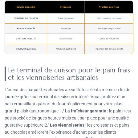
Service disponible
Fréquence
Avantage pour vous
TERMINAL DE CUISSON
Toute la journée
Pain chaud à toute heure
RAYON SURGELÉS
Permanent
Stockage longue durée
CARTE DE FIDÉLITÉ
Sur demande
Cumul de réductions
PRODUITS LAITIERS
Arrivages quotidiens
Fraîcheur des circuits courts
Le terminal de cuisson pour le pain frais
et les viennoiseries artisanales
L’odeur des baguettes chaudes accueille les clients même en fin de
journée grâce au terminal de cuisson intégré. Vous profitez d’un
pain croustillant qui sort du four régulièrement pour votre plus
grand plaisir gastronomique.1/
La fraîcheur garantie
: le pain n’est
pas stocké de longues heures mais cuit sur place pour une qualité
gustative supérieure.2/
Les viennoiseries
: les croissants et pains
au chocolat améliorent l’expérience d’achat pour les clients