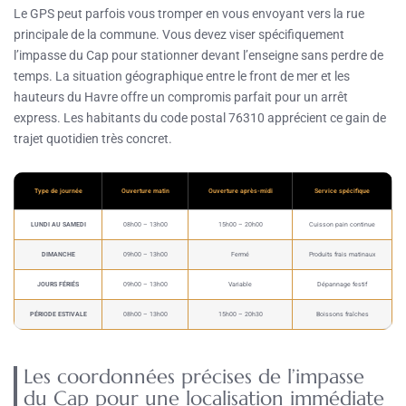
Le GPS peut parfois vous tromper en vous envoyant vers la rue
principale de la commune. Vous devez viser spécifiquement
l’impasse du Cap pour stationner devant l’enseigne sans perdre de
temps. La situation géographique entre le front de mer et les
hauteurs du Havre offre un compromis parfait pour un arrêt
express. Les habitants du code postal 76310 apprécient ce gain de
trajet quotidien très concret.
Type de journée
Ouverture matin
Ouverture après-midi
Service spécifique
LUNDI AU SAMEDI
08h00 – 13h00
15h00 – 20h00
Cuisson pain continue
DIMANCHE
09h00 – 13h00
Fermé
Produits frais matinaux
JOURS FÉRIÉS
09h00 – 13h00
Variable
Dépannage festif
PÉRIODE ESTIVALE
08h00 – 13h00
15h00 – 20h30
Boissons fraîches
Les coordonnées précises de l’impasse
du Cap pour une localisation immédiate