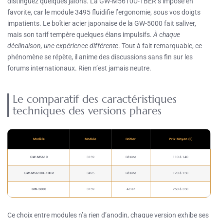
distinguez quelques jalons. La GW-M5610U-1BER s’impose en
favorite, car le module 3495 fluidifie l’ergonomie, sous vos doigts
impatients. Le boîtier acier japonaise de la GW-5000 fait saliver,
mais son tarif tempère quelques élans impulsifs.
À chaque
déclinaison, une expérience différente
. Tout à fait remarquable, ce
phénomène se répète, il anime des discussions sans fin sur les
forums internationaux. Rien n’est jamais neutre.
Le comparatif des caractéristiques
techniques des versions phares
Modèle
Module
Boîtier
Prix Moyen (€)
GW-M5610
3159
Résine
110 à 140
GW-M5610U-1BER
3495
Résine
120 à 150
GW-5000
3159
Acier
250 à 350
Ce choix entre modules n’a rien d’anodin, chaque version exhibe ses