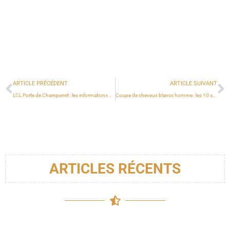
ARTICLE PRÉCÉDENT
ARTICLE SUIVANT
LCL Porte de Champerret : les informations pratiques pour accéder à l’agence
Coupe de cheveux blancs homme : les 10 styles pour un look moderne
ARTICLES RÉCENTS