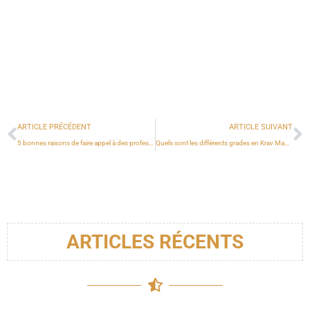
ARTICLE PRÉCÉDENT
ARTICLE SUIVANT
5 bonnes raisons de faire appel à des professionnels pour les photos de naissance
Quels sont les différents grades en Krav Maga ?
ARTICLES RÉCENTS