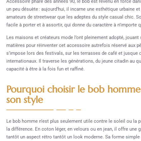
Accessoire phare des années 90, le bob est revenu en force dans
un peu désuète : aujourd’hui, il incarne une esthétique urbaine e
amateurs de streetwear que les adeptes du style casual chic. So
facile à porter et à assortir, qui donne du caractère à n’importe 
Les maisons et créateurs mode l’ont pleinement adopté, jouant su
matières pour réinventer cet accessoire autrefois réservé aux pê
s’impose lors des festivals, sur les terrasses de café et jusqu
internationaux. Il traverse les générations, du jeune citadin au
capacité à être à la fois fun et raffiné.
Pourquoi choisir le bob homm
son style
Le bob homme n’est plus seulement utile contre le soleil ou la plu
la différence. En coton léger, en velours ou en jean, il offre une 
tantôt un aspect rétro tantôt un look moderne. Sa forme simpl