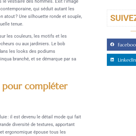
 le vestiaire des hommes. Exit l’image
t contemporaine, qui séduit autant les
SUIVE
n atout ? Une silhouette ronde et souple,
quelle tenue.
r les couleurs, les motifs et les
cheurs ou aux jardiniers. Le bob
Faceboo
e dans les looks des podiums
 quinqua branché, et se démarque par sa
LinkedIn
e pour compléter
ie : il est devenu le détail mode qui fait
grande diversité de textures, apportant
e et ergonomique épouse tous les