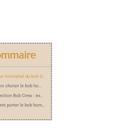
ommaire
Le retour triomphal du bob dans la mode masculine
Pourquoi choisir le bob homme pour compléter son style
La collection Bob Crew : expertise et choix pour tous les styles
Comment porter le bob homme cet automne-hiver ?