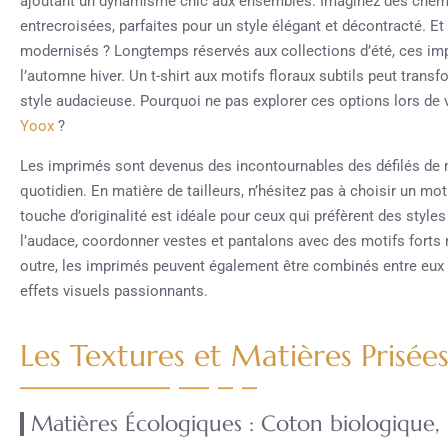
ajoutant un dynamisme chic aux ensembles. Imaginez des chem
entrecroisées, parfaites pour un style élégant et décontracté. E
modernisés ? Longtemps réservés aux collections d’été, ces im
l’automne hiver. Un t-shirt aux motifs floraux subtils peut trans
style audacieuse. Pourquoi ne pas explorer ces options lors de
Yoox
?
Les imprimés sont devenus des incontournables des défilés de m
quotidien. En matière de tailleurs, n’hésitez pas à choisir un moti
touche d’originalité est idéale pour ceux qui préfèrent des style
l’audace, coordonner vestes et pantalons avec des motifs forts r
outre, les imprimés peuvent également être combinés entre eux 
effets visuels passionnants.
Les Textures et Matières Prisée
Matières Écologiques : Coton biologique, 