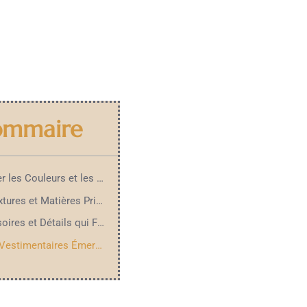
ommaire
Explorer les Couleurs et les Imprimés
Les Textures et Matières Prisées
Accessoires et Détails qui Font la Différence
Styles Vestimentaires Émergents