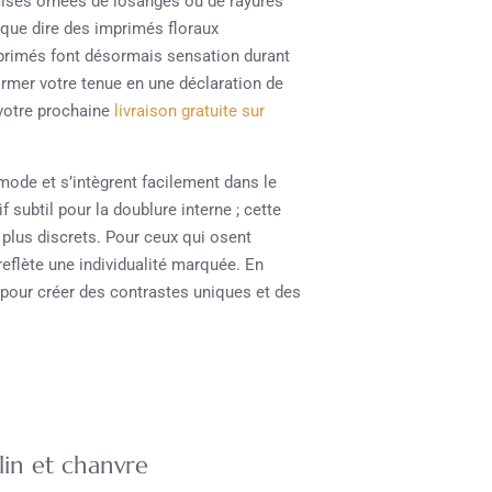
ises ornées de losanges ou de rayures
t que dire des imprimés floraux
primés font désormais sensation durant
former votre tenue en une déclaration de
 votre prochaine
livraison gratuite sur
ode et s’intègrent facilement dans le
f subtil pour la doublure interne ; cette
s plus discrets. Pour ceux qui osent
eflète une individualité marquée. En
pour créer des contrastes uniques et des
s
lin et chanvre