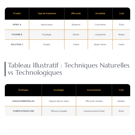
Produit
Type de traitement
Efficacité
Durabilité
Coût
SPRAY A
Vaporisateur
Moyenne
Court terme
Élevé
POUDRE B
Poudrage
Élevée
Long terme
Moyen
SOLUTION C
Soluble
Faible
Moyen terme
Faible
Tableau Illustratif : Techniques Naturelles
vs Technologiques
Technique
Avantages
Inconvénients
Coût
HUILES ESSENTIELLES
Naturel, Bonne odeur
Efficacité variable
Modéré
PURIFICATEUR D’AIR
Efficace, Durable
Investissement initial
Élevé