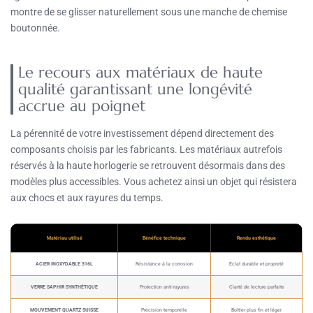
montre de se glisser naturellement sous une manche de chemise
boutonnée.
Le recours aux matériaux de haute
qualité garantissant une longévité
accrue au poignet
La pérennité de votre investissement dépend directement des
composants choisis par les fabricants. Les matériaux autrefois
réservés à la haute horlogerie se retrouvent désormais dans des
modèles plus accessibles. Vous achetez ainsi un objet qui résistera
aux chocs et aux rayures du temps.
Matériau utilisé
Bénéfice technique
Rendu esthétique
ACIER INOXYDABLE 316L
Résistance à la corrosion
Éclat durable et propreté
VERRE SAPHIR SYNTHÉTIQUE
Protection anti-rayures
Clarté de lecture parfaite
MOUVEMENT QUARTZ SUISSE
Précision temporelle
Boîtier plus fin et léger