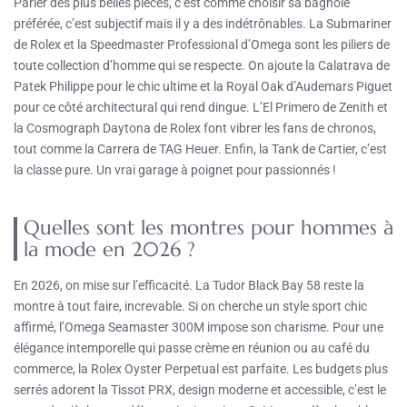
Parler des plus belles pièces, c’est comme choisir sa bagnole
préférée, c’est subjectif mais il y a des indétrônables. La Submariner
de Rolex et la Speedmaster Professional d’Omega sont les piliers de
toute collection d’homme qui se respecte. On ajoute la Calatrava de
Patek Philippe pour le chic ultime et la Royal Oak d’Audemars Piguet
pour ce côté architectural qui rend dingue. L’El Primero de Zenith et
la Cosmograph Daytona de Rolex font vibrer les fans de chronos,
tout comme la Carrera de TAG Heuer. Enfin, la Tank de Cartier, c’est
la classe pure. Un vrai garage à poignet pour passionnés !
Quelles sont les montres pour hommes à
la mode en 2026 ?
En 2026, on mise sur l’efficacité. La Tudor Black Bay 58 reste la
montre à tout faire, increvable. Si on cherche un style sport chic
affirmé, l’Omega Seamaster 300M impose son charisme. Pour une
élégance intemporelle qui passe crème en réunion ou au café du
commerce, la Rolex Oyster Perpetual est parfaite. Les budgets plus
serrés adorent la Tissot PRX, design moderne et accessible, c’est le