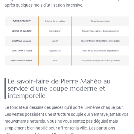
après quelques mois d’utilisation intensive.
TYPE DE PRODUIT
Origine de la matière
Propriété principale
VESTES ET BLAZERS
Italie (Biella)
Tenue impeccable et thermorégulation
CHEMISES CASUAL
Japon
Toucher texturé et résistance aux lavages
MANTEAUX D HIVER
Royaume-Uni
Densité du drap de laine et protection
PANTALONS CHINOS
Italie
Souplesse du sergé et confort quotidien
Le savoir-faire de Pierre Mahéo au
service d une coupe moderne et
intemporelle
Le fondateur dessine des pièces qu’il porte lui-même chaque jour.
Les vestes possèdent une structure souple qui n’entrave jamais vos
mouvements naturels. Vous ne vous sentez pas déguisé mais
simplement bien habillé pour affronter la ville. Les pantalons