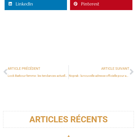
LinkedIn
Pinterest
ARTICLE PRÉCÉDENT
ARTICLE SUIVANT
Look Barbour femme : les tendances actuelles pour une tenue élégante citadine
Noprak : la nouvelle adresse officielle pour accéder au site en 2025
ARTICLES RÉCENTS