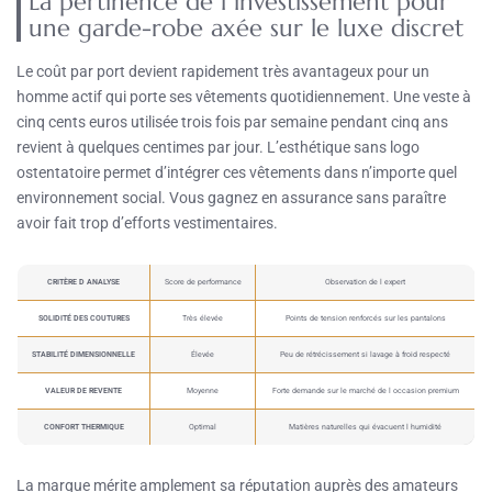
La pertinence de l investissement pour
une garde-robe axée sur le luxe discret
Le coût par port devient rapidement très avantageux pour un
homme actif qui porte ses vêtements quotidiennement. Une veste à
cinq cents euros utilisée trois fois par semaine pendant cinq ans
revient à quelques centimes par jour. L’esthétique sans logo
ostentatoire permet d’intégrer ces vêtements dans n’importe quel
environnement social. Vous gagnez en assurance sans paraître
avoir fait trop d’efforts vestimentaires.
CRITÈRE D ANALYSE
Score de performance
Observation de l expert
SOLIDITÉ DES COUTURES
Très élevée
Points de tension renforcés sur les pantalons
STABILITÉ DIMENSIONNELLE
Élevée
Peu de rétrécissement si lavage à froid respecté
VALEUR DE REVENTE
Moyenne
Forte demande sur le marché de l occasion premium
CONFORT THERMIQUE
Optimal
Matières naturelles qui évacuent l humidité
La marque mérite amplement sa réputation auprès des amateurs