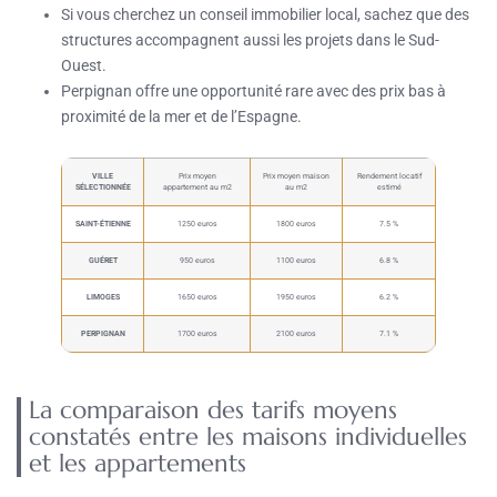
Si vous cherchez un conseil immobilier local, sachez que des
structures accompagnent aussi les projets dans le Sud-
Ouest.
Perpignan offre une opportunité rare avec des prix bas à
proximité de la mer et de l’Espagne.
VILLE
Prix moyen
Prix moyen maison
Rendement locatif
SÉLECTIONNÉE
appartement au m2
au m2
estimé
SAINT-ÉTIENNE
1250 euros
1800 euros
7.5 %
GUÉRET
950 euros
1100 euros
6.8 %
LIMOGES
1650 euros
1950 euros
6.2 %
PERPIGNAN
1700 euros
2100 euros
7.1 %
La comparaison des tarifs moyens
constatés entre les maisons individuelles
et les appartements