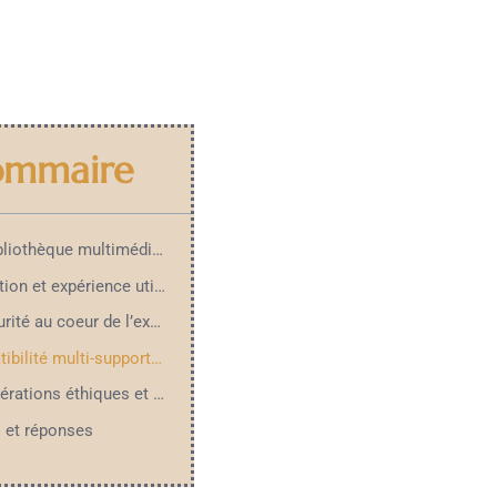
ommaire
Une bibliothèque multimédia d’une richesse exceptionnelle
Navigation et expérience utilisateur optimisées
La sécurité au coeur de l’expérience de streaming
Compatibilité multi-supports et flexibilité
Considérations éthiques et avenir du streaming
 et réponses