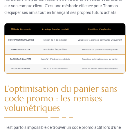
sur son compte client. C’est une méthode efficace pour Thomas
d’équiper ses amis tout en finançant ses propres futurs achats.
Méthode d’économie
Avantage financier constaté
Conditions d’application
INSCRIPTION NEWSLETTER
Environ 10 % de réduction
Valable sur la première commande uniquement
PARRAINAGE ACTIF
Bon d’achat fixe par filleul
Nécessite un premier achat du parrain
PACKS PAR QUANTITÉ
Jusqu’à 15 % de remise globale
S’applique automatiquement au panier
SECTION ARCHIVES
De 20 % à 40 % de remise
Selon les stocks et fins de collections
L’optimisation du panier sans
code promo : les remises
volumétriques
Il est parfois impossible de trouver un code promo actif lors d’une