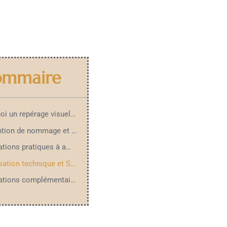
ommaire
Pourquoi un repérage visuel est utile
Convention de nommage et textes alternatifs (alt)
Informations pratiques à afficher près de la galerie
Optimisation technique et SEO pour la galerie
Informations complémentaires