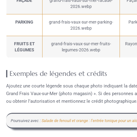
FAÇADE
grand-frais-vaux-sur-mer-facade-
Façad
2026.webp
PARKING
grand-frais-vaux-sur-mer-parking-
Park
2026.webp
FRUITS ET
grand-frais-vaux-sur-mer-fruits-
Rayon 
LÉGUMES
legumes-2026.webp
Exemples de légendes et crédits
Ajoutez une courte légende sous chaque photo indiquant la date e
Grand Frais Vaux-sur-Mer (photo magasin) ». Si des personnes app
ou obtenir l’autorisation et mentionnez le crédit photographique
Poursuivez avec :
Salade de fenouil et orange : l’entrée tonique pour un aïo