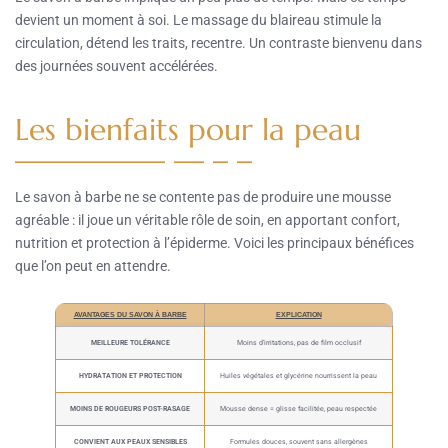
devient un moment à soi. Le massage du blaireau stimule la
circulation, détend les traits, recentre. Un contraste bienvenu dans
des journées souvent accélérées.
Les bienfaits pour la peau
Le savon à barbe ne se contente pas de produire une mousse
agréable : il joue un véritable rôle de soin, en apportant confort,
nutrition et protection à l’épiderme. Voici les principaux bénéfices
que l’on peut en attendre.
AVANTAGES DU SAVON À BARBE
EXPLICATION
MEILLEURE TOLÉRANCE
Moins d’irritations, pas de film occlusif
HYDRATATION ET PROTECTION
Huiles végétales et glycérine nourrissent la peau
MOINS DE ROUGEURS POST-RASAGE
Mousse dense = glisse facilitée, peau respectée
CONVIENT AUX PEAUX SENSIBLES
Formules douces, souvent sans allergènes