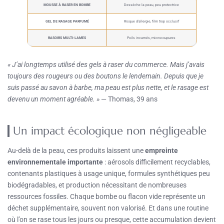
MOUSSE À RASER EN BOMBE
Dessèche la peau, peu protectrice
GEL DE RASAGE PARFUMÉ
Risque d’allergie, film trop occlusif
RASOIRS MULTI-LAMES
Poils incarnés, microcoupures
« J’ai longtemps utilisé des gels à raser du commerce. Mais j’avais
toujours des rougeurs ou des boutons le lendemain. Depuis que je
suis passé au savon à barbe, ma peau est plus nette, et le rasage est
devenu un moment agréable. »
— Thomas, 39 ans
Un impact écologique non négligeable
Au-delà de la peau, ces produits laissent une
empreinte
environnementale importante
: aérosols difficilement recyclables,
contenants plastiques à usage unique, formules synthétiques peu
biodégradables, et production nécessitant de nombreuses
ressources fossiles. Chaque bombe ou flacon vide représente un
déchet supplémentaire, souvent non valorisé. Et dans une routine
où l’on se rase tous les jours ou presque, cette accumulation devient