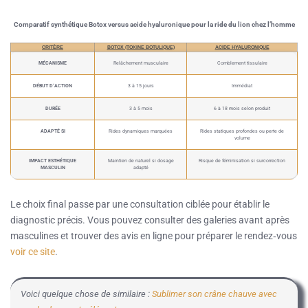
Comparatif synthétique Botox versus acide hyaluronique pour la ride du lion chez l’homme
CRITÈRE
BOTOX (TOXINE BOTULIQUE)
ACIDE HYALURONIQUE
MÉCANISME
Relâchement musculaire
Comblement tissulaire
DÉBUT D’ACTION
3 à 15 jours
Immédiat
DURÉE
3 à 5 mois
6 à 18 mois selon produit
ADAPTÉ SI
Rides dynamiques marquées
Rides statiques profondes ou perte de
volume
IMPACT ESTHÉTIQUE
Maintien de naturel si dosage
Risque de féminisation si surcorrection
MASCULIN
adapté
Le choix final passe par une consultation ciblée pour établir le
diagnostic précis. Vous pouvez consulter des galeries avant après
masculines et trouver des avis en ligne pour préparer le rendez‑vous
voir ce site
.
Voici quelque chose de similaire :
Sublimer son crâne chauve avec