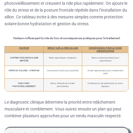
photovieillissement et creusent la ride plus rapidement. On ajoute le
rôle du stress et de la posture frontale répétée dans l’installation du
sillon. Ce tableau incite à des mesures simples comme protection
solaire bonne hydratation et gestion du stress.
Facteurs influençant la ride du lion et conséquences pratiques pour le traitement
FACTEUR
IMPACT SUR LA RIDE DU LION
CONSÉQUENCE POUR LE CHOIX
THÉRAPEUTIQUE
CONTRACTION MUSCULAIRE
Rides dynamiques marquées
Botox souvent prioritaire pour
RÉPÉTÉE
relâchement
PERTE DE VOLUME / ATROPHIE
Creusement et plis plus profonds
Acide hyaluronique pour comblement
ciblé
PEAU FINE /
Moins d’élasticité et rides
Combinaison de traitements et soins
PHOTOVIEILLISSEMENT
persistantes
topiques
Le diagnostic clinique détermine la priorité entre relâchement
musculaire et comblement. Vous suivez ensuite un plan qui peut
combiner plusieurs approches pour un rendu masculin respecté.