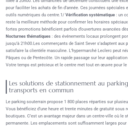
fixée à 20h00. Les dimanches de décembre constituent une exce
pour faciliter les achats de fin d’année. Ces journées spéciales e
outils numériques du centre.1/
Vérification systématique
: un co
reste la meilleure méthode pour confirmer les horaires spéciau
fortes promotions bénéficient parfois d’ouvertures avancées dè
Nocturnes thématiques
: des événements locaux prolongent ponc
jusqu’à 21h00.Les commerçants de Saint Sever s’adaptent aux 
satisfaire la clientèle masculine. L’hypermarché Leclerc peut n
Pâques ou de Pentecôte. Un rapide passage sur leur application 
Votre temps est précieux et le centre met tout en œuvre pour le 
Les solutions de stationnement au parking
transports en commun
Le parking souterrain propose 1 800 places réparties sur plusieur
Vous bénéficiez d’une heure et trente minutes de gratuité sous r
boutiques. C’est un avantage majeur dans un centre-ville où le s
permanente. Les emplacements sont suffisamment larges pour a