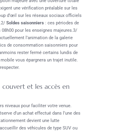
ption majeure avec une ouverture totale
xigent une vérification préalable sur les
up d’œil sur les réseaux sociaux officiels
x.2/
Soldes saisonniers
: ces périodes de
s 08h00 pour les enseignes majeures.3/
tuellement l’animation de la galerie
pics de consommation saisonniers pour
éanmoins rester fermé certains lundis de
mobile vous épargnera un trajet inutile.
respecter.
 couvert et les accès en
s niveaux pour faciliter votre venue.
éserve d’un achat effectué dans l’une des
tationnement devient une lutte
ccueillir des véhicules de type SUV ou