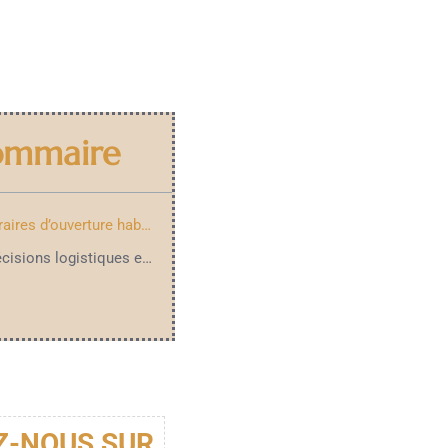
ommaire
Les horaires d’ouverture habituels pour mieux organiser votre parcours de shopping à Rouen
Les précisions logistiques et les calendriers particuliers pour une visite sans imprévu
Z-NOUS SUR