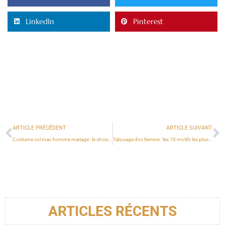
LinkedIn
Pinterest
ARTICLE PRÉCÉDENT
ARTICLE SUIVANT
Costume col mao homme mariage : le choix de l’élégance sans cravate ?
Tatouage dos femme : les 10 motifs les plus élégants en 2025
ARTICLES RÉCENTS