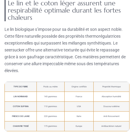
Le lin et le coton léger assurent une
respirabilité optimale durant les fortes
chaleurs
Le lin biologique s’impose pour sa durabilité et son aspect noble.
Cette fibre naturelle possède des propriétés thermorégulatrices
exceptionnelles qui surpassent les mélanges synthétiques. Le
seersucker offre une alternative texturée qui évite le repassage
grâce à son gaufrage caractéristique. Ces matières permettent de
conserver une allure impeccable même sous des températures
élevées.
TYPE DE FIBRE
Poids au mètre
Origine certifiée
Propriété thermique
LIN NORMAND
145 grammes
France
Absorption humidité
COTON SUPIMA
110 grammes
USA
Douceur extrême
FRESCO DE LAINE
220 grammes
Italie
Anti-froissement
CHANVRE TISSÉ
175 grammes
Europe
Antibactérien naturel