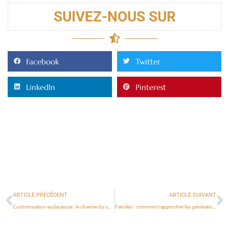
SUIVEZ-NOUS SUR
Facebook
Twitter
LinkedIn
Pinterest
ARTICLE PRÉCÉDENT
ARTICLE SUIVANT
Customisation audacieuse : le charme du covering noir pailleté pour hommes
Famileo : comment rapprocher les générations et émerveiller vos grands-parents ?