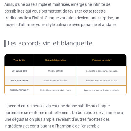
Ainsi, d’une base simple et maîtrisée, émerge une infinité de
possibilités qui vous permettent de revisiter cette recette
traditionnelle à l’infini. Chaque variation devient une surprise, un
moyen d’affirmer votre style culinaire avec panache et audace.
Les accords vin et blanquette
Type de Vin
Notes de Dégustation
Pourquoi ce choix ?
VIN BLANC SEC
Minéral et fruité
Complète la douceur de la sauce.
VIN ROUGE LÉGER
Notes fruitées et épicées
Équilibre avec les arômes du plat.
CHAMPAGNE BRUT
Fruits blancs et notes briochées
Apporte une touche festive et raffinée.
L’accord entre mets et vin est une danse subtile où chaque
partenaire se renforce mutuellement. Un bon choix de vin amène à
une dégustation plus ample, révélant d’autres facettes des
ingrédients et contribuant à l’harmonie de l’ensemble.