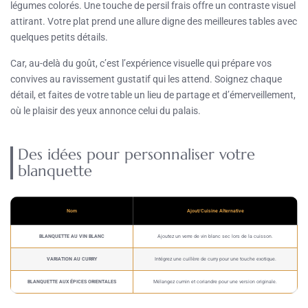
légumes colorés. Une touche de persil frais offre un contraste visuel
attirant. Votre plat prend une allure digne des meilleures tables avec
quelques petits détails.
Car, au-delà du goût, c’est l’expérience visuelle qui prépare vos
convives au ravissement gustatif qui les attend. Soignez chaque
détail, et faites de votre table un lieu de partage et d’émerveillement,
où le plaisir des yeux annonce celui du palais.
Des idées pour personnaliser votre
blanquette
Nom
Ajout/Cuisine Alternative
BLANQUETTE AU VIN BLANC
Ajoutez un verre de vin blanc sec lors de la cuisson.
VARIATION AU CURRY
Intégrez une cuillère de curry pour une touche exotique.
BLANQUETTE AUX ÉPICES ORIENTALES
Mélangez cumin et coriandre pour une version originale.