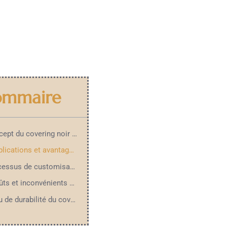
ommaire
Le concept du covering noir pailleté pour hommes
Les applications et avantages du covering noir pailleté
Le processus de customisation: Étapes et précautions
Les coûts et inconvénients potentiels
Tableau de durabilité du covering : Position et durée de vie