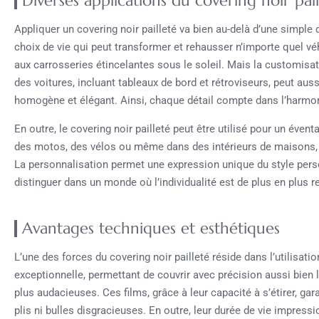
Diverses applications du covering noir pail
Appliquer un covering noir pailleté va bien au-delà d’une simple 
choix de vie qui peut transformer et rehausser n’importe quel vé
aux carrosseries étincelantes sous le soleil. Mais la customisation
des voitures, incluant tableaux de bord et rétroviseurs, peut aus
homogène et élégant. Ainsi, chaque détail compte dans l’harmon
En outre, le covering noir pailleté peut être utilisé pour un évent
des motos, des vélos ou même dans des intérieurs de maisons, se
La personnalisation permet une expression unique du style perso
distinguer dans un monde où l’individualité est de plus en plus r
Avantages techniques et esthétiques
L’une des forces du covering noir pailleté réside dans l’utilisati
exceptionnelle, permettant de couvrir avec précision aussi bien 
plus audacieuses. Ces films, grâce à leur capacité à s’étirer, ga
plis ni bulles disgracieuses. En outre, leur durée de vie impressi