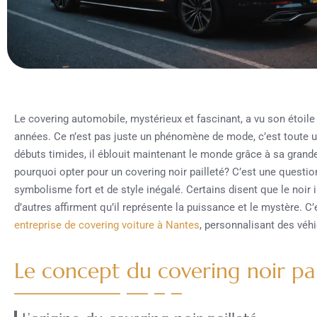
Le covering automobile, mystérieux et fascinant, a vu son étoil
années. Ce n’est pas juste un phénomène de mode, c’est toute u
débuts timides, il éblouit maintenant le monde grâce à sa grande
pourquoi opter pour un covering noir pailleté? C’est une questio
symbolisme fort et de style inégalé. Certains disent que le noir i
d’autres affirment qu’il représente la puissance et le mystère.
entreprise de covering voiture à Nantes
, personnalisant des véh
Le concept du covering noir p