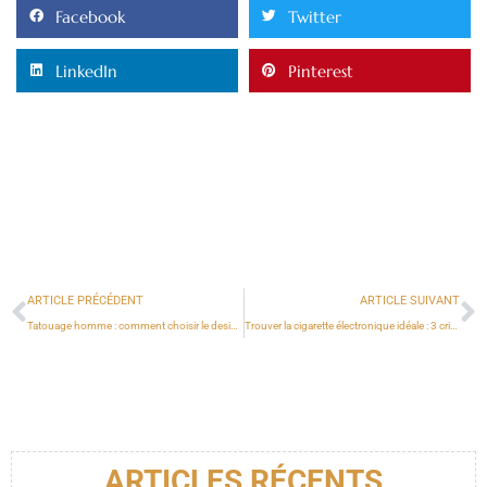
Facebook
Twitter
LinkedIn
Pinterest
ARTICLE PRÉCÉDENT
ARTICLE SUIVANT
Tatouage homme : comment choisir le design qui vous correspond?
Trouver la cigarette électronique idéale : 3 critères essentiels à prendre en compte
ARTICLES RÉCENTS