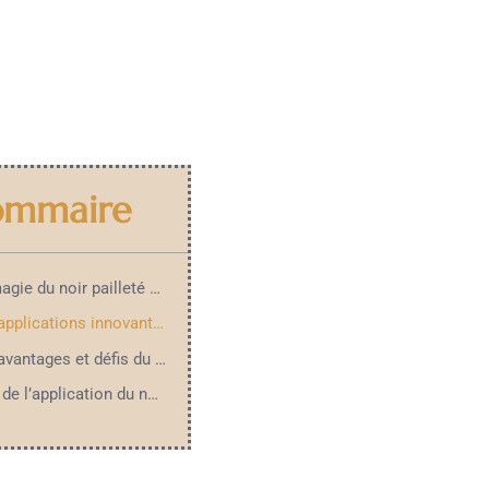
ommaire
1. La magie du noir pailleté pour homme
2. Les applications innovantes du noir pailleté pour homme
3. Les avantages et défis du covering noir pailleté
4. L’art de l’application du noir pailleté