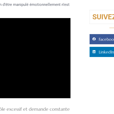
on d’être manipulé émotionnellement n’est
SUIVE
Faceboo
LinkedIn
rôle excessif et demande constante