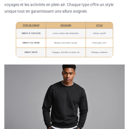
voyages et les activités en plein air. Chaque type offre un style
unique tout en garantissant une allure soignée.
TYPE DE SWEAT
OCCASION
STYLE
SWEAT À CAPUCHE
Loisir, sorties décontractées
Urbain, sportif
SWEAT COL ROND
Bureau, rencontre casual
Classique, chic
SWEAT ZIPPÉ
Voyages, activités en plein air
Pratique, moderne