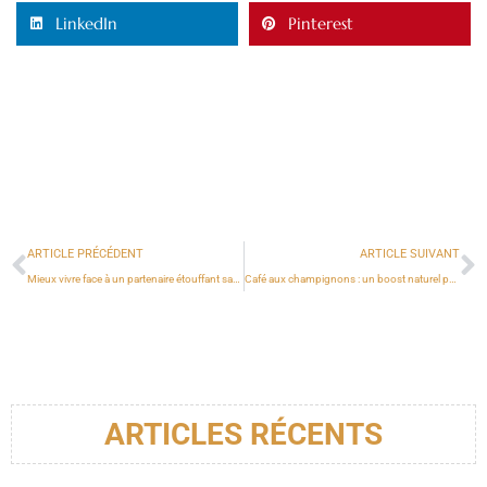
LinkedIn
Pinterest
ARTICLE PRÉCÉDENT
ARTICLE SUIVANT
Mieux vivre face à un partenaire étouffant sans perdre son espace personnel
Café aux champignons : un boost naturel pour votre santé et votre énergie
ARTICLES RÉCENTS